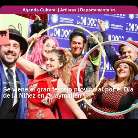
Agenda Cultural
|
Artistas
|
Departamentales
agosto, 2026
Se viene el gran festejo provincial por el Día
de la Niñez en Guaymallén