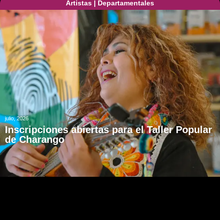
Artistas
|
Departamentales
julio, 2026
Inscripciones abiertas para el Taller Popular
de Charango