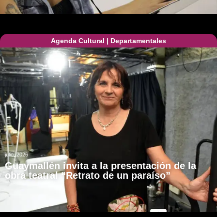
Agenda Cultural
|
Departamentales
julio, 2026
Guaymallén invita a la presentación de la
obra teatral “Retrato de un paraíso”