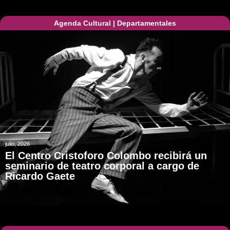
Agenda Cultural
|
Departamentales
julio, 2026
El Centro Cristoforo Colombo recibirá un
seminario de teatro corporal a cargo de
Ricardo Gaete