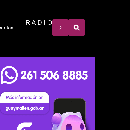
R A D I O
vistas