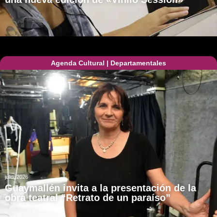
Agenda Cultural
|
Departamentales
julio, 2026
Guaymallén invita a la presentación de la
obra teatral “Retrato de un paraíso”