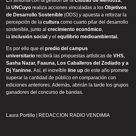
En sintonía con la gestión de la
Ciudad de Mendoza
,
la
UNCuyo
realiza acciones vinculadas a los
Objetivos
de Desarrollo Sostenible
(ODS) y apuesta a reforzar la
percepción de la
cultura
como cuarto pilar del desarrollo
sostenible, junto al
crecimiento económico
,
la
inclusión social
y el
equilibrio medioambiental.
Es por ello que el
predio del campus
universitario
recibirá las propuestas artísticas de
VHS,
Sasha Nazar, Faauna, Los Caballeros del Zodiado y a
Dj Yaninne.
Así, el increíble
line up
de este año promete
superar la cantidad de público en comparación con
ediciones anteriores. Además, abrirán la tarde los grupos
ganadores del concurso de bandas.
Laura Portillo | REDACCION RADIO VENDIMIA