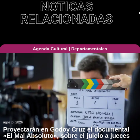
NOTICAS
RELACIONADAS
Agenda Cultural
|
Departamentales
agosto, 2026
Proyectarán en Godoy Cruz el documental
«El Mal Absoluto», sobre el juicio a jueces