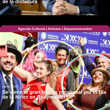
de la dictadura
Agenda Cultural
|
Artistas
|
Departamentales
agosto, 2026
Se viene el gran festejo provincial por el Día
de la Niñez en Guaymallén