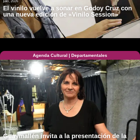
julio, 2026
El vinilo vuelve a sonar en Godoy Cruz con
una nueva edición de «Vinilo Session»
Agenda Cultural
|
Departamentales
julio, 2026
Guaymallén invita a la presentación de la