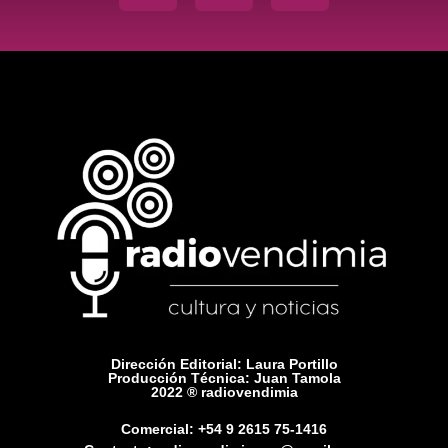
Dirección Editorial: Laura Portillo
Producción Técnica: Juan Tamola
2022 ® radiovendimia
Comercial: +54 9 2615 75-1416