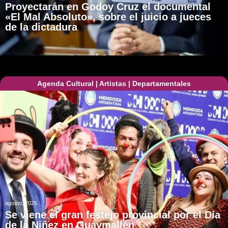
Proyectarán en Godoy Cruz el documental
«El Mal Absoluto», sobre el juicio a jueces
de la dictadura
Agenda Cultural
|
Artistas
|
Departamentales
agosto, 2026
Se viene el gran festejo provincial por el Día
de la Niñez en Guaymallén