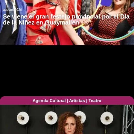
agosto, 2026
Se viene el gran festejo provincial por el Día
de la Niñez en Guaymallén
Agenda Cultural
|
Artistas
|
Teatro