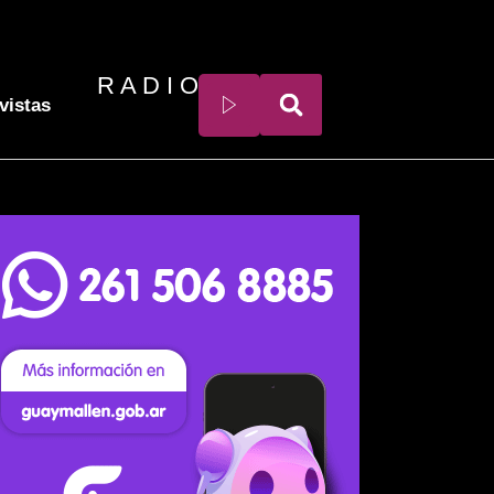
R A D I O
vistas