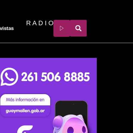
R A D I O
vistas