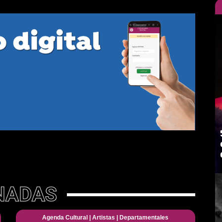
NADAS
Agenda Cultural
|
Artistas
|
Departamentales