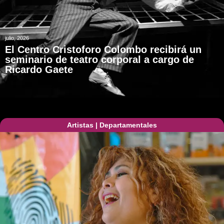
julio, 2026
El Centro Cristoforo Colombo recibirá un
seminario de teatro corporal a cargo de
Ricardo Gaete
Artistas
|
Departamentales