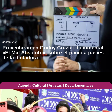
agosto, 2026
Proyectarán en Godoy Cruz el documental
«El Mal Absoluto», sobre el juicio a jueces
de la dictadura
Agenda Cultural
|
Artistas
|
Departamentales