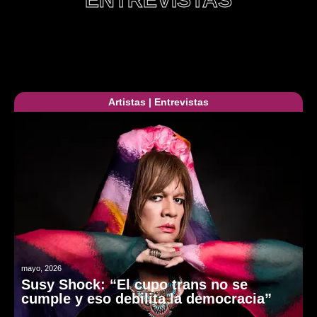
Artistas
|
Entrevistas
mayo, 2026
Susy Shock: “El cupo trans no se
cumple y eso debilita la democracia”