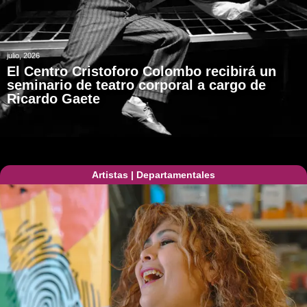
julio, 2026
El Centro Cristoforo Colombo recibirá un
seminario de teatro corporal a cargo de
Ricardo Gaete
Artistas
|
Departamentales