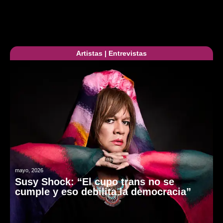
Artistas
|
Entrevistas
mayo, 2026
Susy Shock: “El cupo trans no se
cumple y eso debilita la democracia”