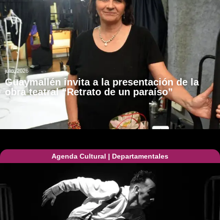
julio, 2026
Guaymallén invita a la presentación de la
obra teatral “Retrato de un paraíso”
Agenda Cultural
|
Departamentales