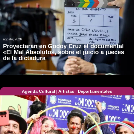
agosto, 2026
Proyectarán en Godoy Cruz el documental
«El Mal Absoluto», sobre el juicio a jueces
de la dictadura
Agenda Cultural
|
Artistas
|
Departamentales