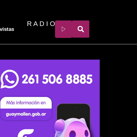
R A D I O
vistas