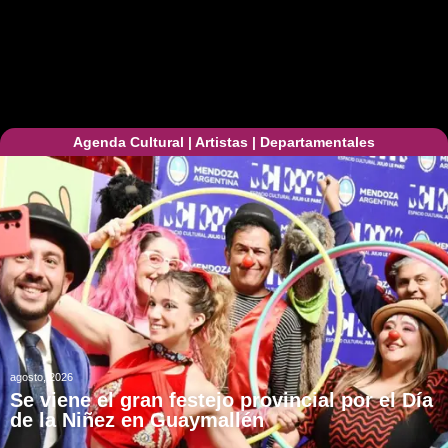
Agenda Cultural
|
Artistas
|
Departamentales
agosto, 2026
Se viene el gran festejo provincial por el Día
de la Niñez en Guaymallén