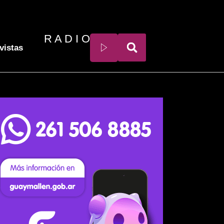
R A D I O
vistas