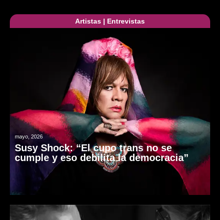
Artistas
|
Entrevistas
mayo, 2026
Susy Shock: “El cupo trans no se
cumple y eso debilita la democracia”