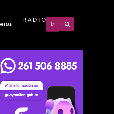
R A D I O
vistas