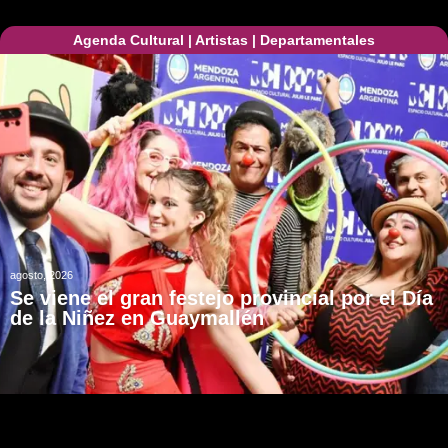
Agenda Cultural
|
Artistas
|
Departamentales
agosto, 2026
Se viene el gran festejo provincial por el Día
de la Niñez en Guaymallén