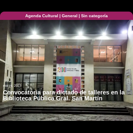
Agenda Cultural
|
General
|
Sin categoría
marzo, 2023
Convocatoria para dictado de talleres en la
Biblioteca Pública Gral. San Martín