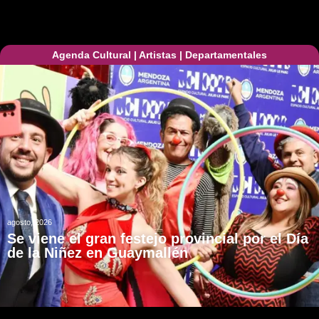
Agenda Cultural
|
Artistas
|
Departamentales
agosto, 2026
Se viene el gran festejo provincial por el Día
de la Niñez en Guaymallén