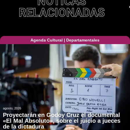
NOTICAS
RELACIONADAS
Agenda Cultural
|
Departamentales
agosto, 2026
Proyectarán en Godoy Cruz el documental
«El Mal Absoluto», sobre el juicio a jueces
de la dictadura