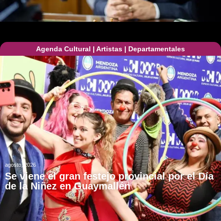
Agenda Cultural
|
Artistas
|
Departamentales
agosto, 2026
Se viene el gran festejo provincial por el Día
de la Niñez en Guaymallén