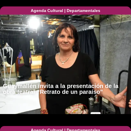
Agenda Cultural
|
Departamentales
julio, 2026
Guaymallén invita a la presentación de la
obra teatral “Retrato de un paraíso”
Agenda Cultural
|
Departamentales