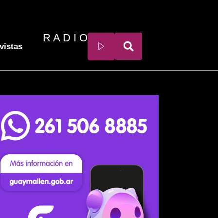
R A D I O
vistas