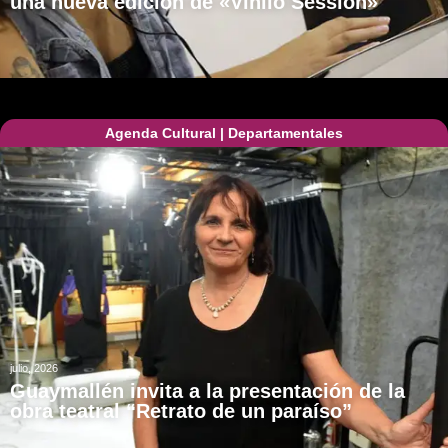
una nueva edición de «Vinilo Session»
Agenda Cultural
|
Departamentales
julio, 2026
Guaymallén invita a la presentación de la
obra teatral “Retrato de un paraíso”