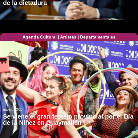
de la dictadura
Agenda Cultural
|
Artistas
|
Departamentales
agosto, 2026
Se viene el gran festejo provincial por el Día
de la Niñez en Guaymallén