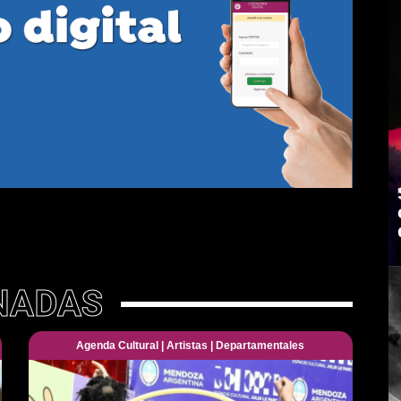
NADAS
Agenda Cultural
|
Artistas
|
Departamentales