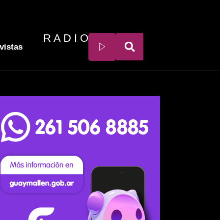
R A D I O
vistas