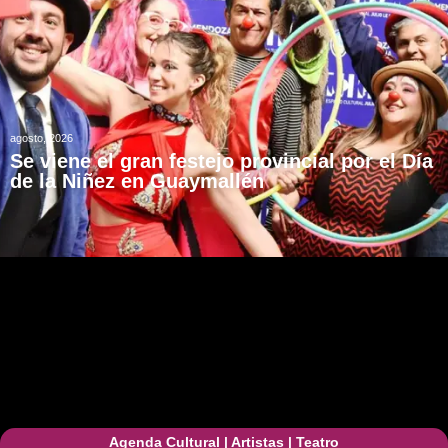
agosto, 2026
Se viene el gran festejo provincial por el Día
de la Niñez en Guaymallén
Agenda Cultural
|
Artistas
|
Teatro