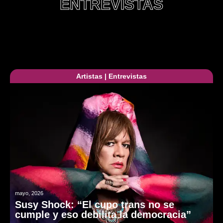
ENTREVISTAS
Artistas
|
Entrevistas
mayo, 2026
Susy Shock: “El cupo trans no se
cumple y eso debilita la democracia”