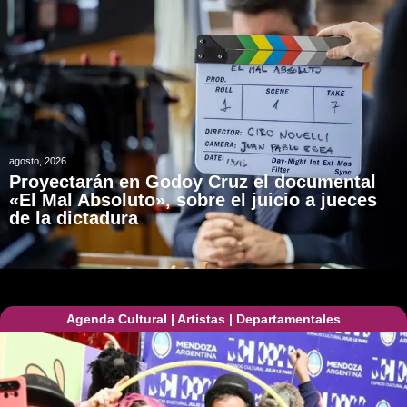
agosto, 2026
Proyectarán en Godoy Cruz el documental
«El Mal Absoluto», sobre el juicio a jueces
de la dictadura
Agenda Cultural
|
Artistas
|
Departamentales