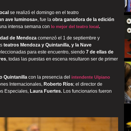
local
se realizó el domingo en el teatro
 un ave luminosa»
, fue la
obra ganadora de la edición
una intensa semana con
lo mejor del teatro local
.
iudad de Mendoza
comenzó el 1 de septiembre y
os
teatros Mendoza y Quintanilla, y la Nave
eleccionadas para este encuentro, siendo
7 de ellas de
res
, todas las puestas en escena resultaron ser de primer
o Quintanilla
con la presencia del
intendente Ulpiano
iones Internacionales,
Roberto Ríos
; el director de
os Especiales,
Laura Fuertes.
Los funcionarios fueron