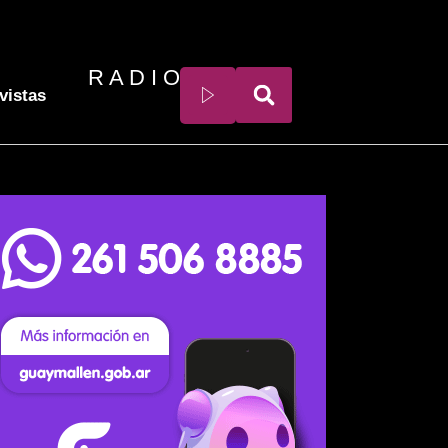
R A D I O
vistas