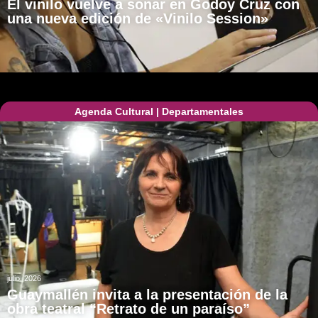
El vinilo vuelve a sonar en Godoy Cruz con
una nueva edición de «Vinilo Session»
Agenda Cultural
|
Departamentales
julio, 2026
Guaymallén invita a la presentación de la
obra teatral “Retrato de un paraíso”