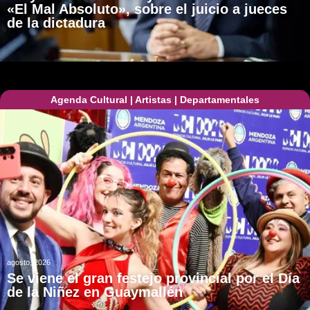
«El Mal Absoluto», sobre el juicio a jueces
de la dictadura
Agenda Cultural
|
Artistas
|
Departamentales
agosto, 2026
Se viene el gran festejo provincial por el Día
de la Niñez en Guaymallén