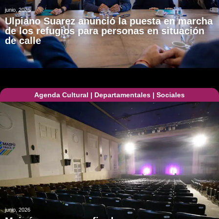
junio, 2026
Ulpiano Suarez anunció la puesta en marcha
de los refugios para personas en situación
de calle
Agenda Cultural
|
Departamentales
|
Sociales
junio, 2026