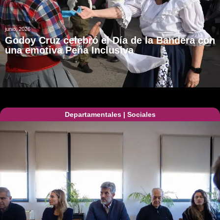
junio, 2026
Godoy Cruz celebró el Día de la Bandera con
una emotiva Peña Inclusiva
Departamentales
|
Sociales