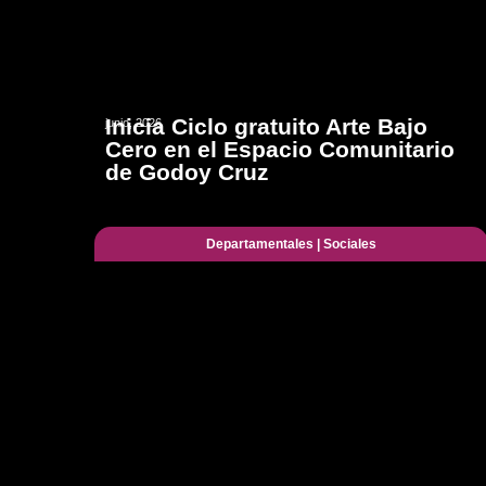
Inicia Ciclo gratuito Arte Bajo
junio, 2026
Cero en el Espacio Comunitario
de Godoy Cruz
Departamentales
|
Sociales