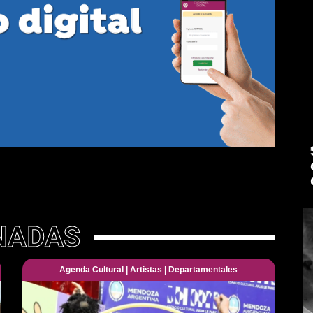
NADAS
Agenda Cultural
|
Artistas
|
Departamentales