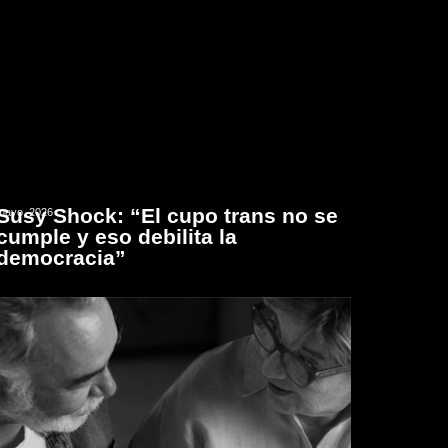
Susy Shock: “El cupo trans no se
mayo, 2026
cumple y eso debilita la
democracia”