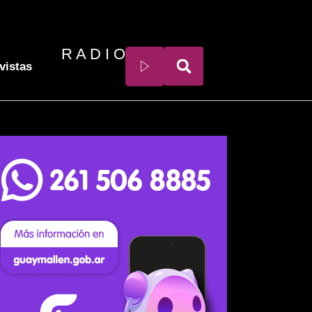
R A D I O
vistas