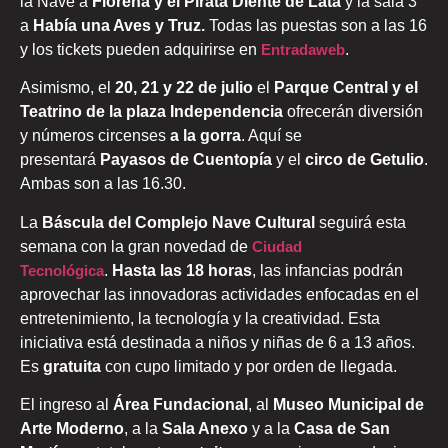
la Nave a
Florena y el Pirata Diente de Lata
y la sala 3
a
Había una Aves y Truz.
Todas las puestas son a las 16
y los tickets pueden adquirirse en
Entradaweb
.
Asimismo, el
20, 21 y 22 de julio
el
Parque Central y el
Teatrino de la plaza Independencia
ofrecerán diversión
y números circenses
a la gorra
. Aquí se
presentará
Payasos de Cuentopía
y el
circo de Getulio
.
Ambas son a las 16.30.
La
Báscula del Complejo Nave Cultural
seguirá esta
semana con la gran novedad de
Ciudad
Tecnológica
.
Hasta las 18 horas
, las infancias podrán
aprovechar las innovadoras actividades enfocadas en el
entretenimiento, la tecnología y la creatividad. Esta
iniciativa está destinada a niños y niñas de 6 a 13 años.
Es
gratuita
con cupo limitado y por orden de llegada.
El ingreso al
Área Fundacional
, al
Museo Municipal de
Arte Moderno
, a la
Sala Anexo
y a la
Casa de San