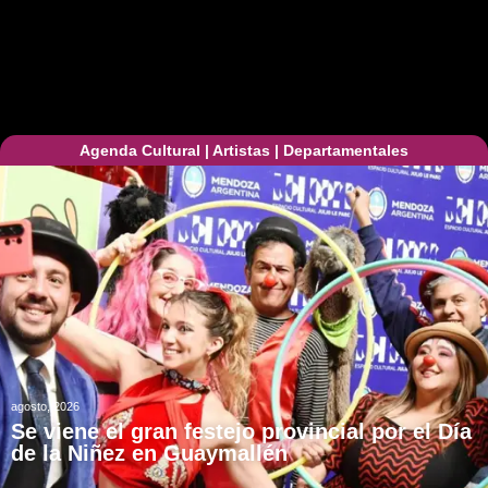
Agenda Cultural
|
Artistas
|
Departamentales
agosto, 2026
Se viene el gran festejo provincial por el Día
de la Niñez en Guaymallén