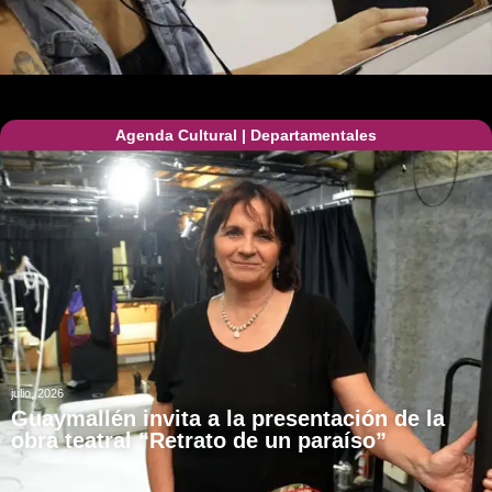
Agenda Cultural
|
Departamentales
julio, 2026
Guaymallén invita a la presentación de la
obra teatral “Retrato de un paraíso”