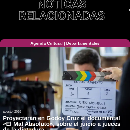
NOTICAS
RELACIONADAS
Agenda Cultural
|
Departamentales
agosto, 2026
Proyectarán en Godoy Cruz el documental
«El Mal Absoluto», sobre el juicio a jueces
de la dictadura