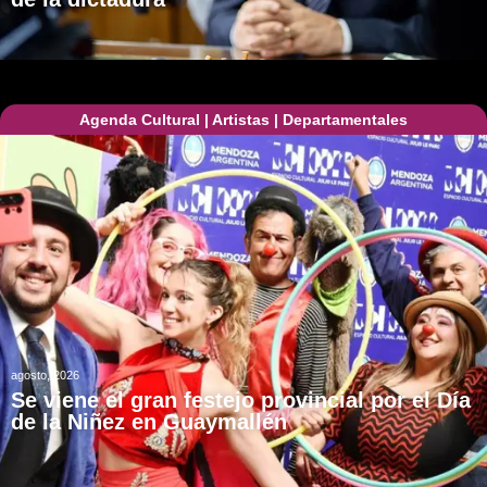
Agenda Cultural
|
Artistas
|
Departamentales
agosto, 2026
Se viene el gran festejo provincial por el Día
de la Niñez en Guaymallén