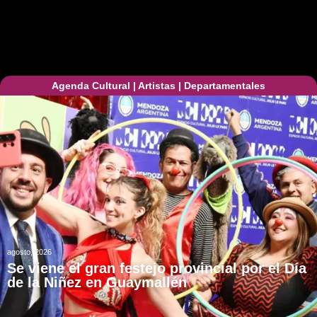
Agenda Cultural
|
Artistas
|
Departamentales
agosto, 2026
Se viene el gran festejo provincial por el Día
de la Niñez en Guaymallén