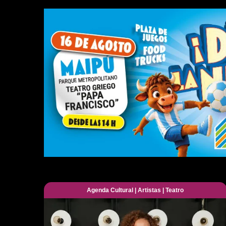
Agenda Cultural
|
Artistas
|
Teatro