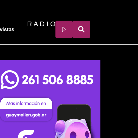
R A D I O
vistas