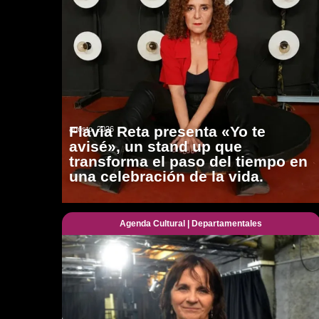
Flavia Reta presenta «Yo te
agosto, 2026
avisé», un stand up que
transforma el paso del tiempo en
una celebración de la vida.
Agenda Cultural
|
Departamentales