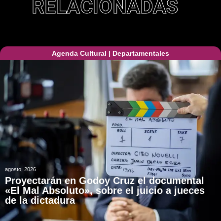
RELACIONADAS
Agenda Cultural
|
Departamentales
agosto, 2026
Proyectarán en Godoy Cruz el documental
«El Mal Absoluto», sobre el juicio a jueces
de la dictadura