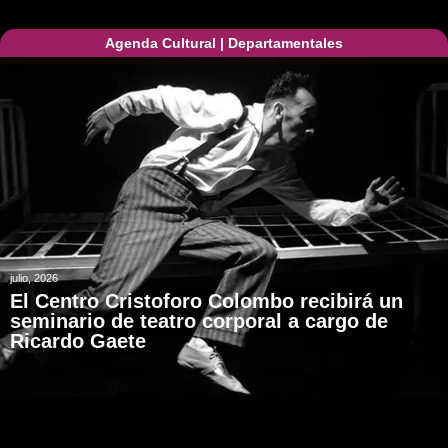
Agenda Cultural
|
Departamentales
julio, 2026
El Centro Cristoforo Colombo recibirá un
seminario de teatro corporal a cargo de
Ricardo Gaete