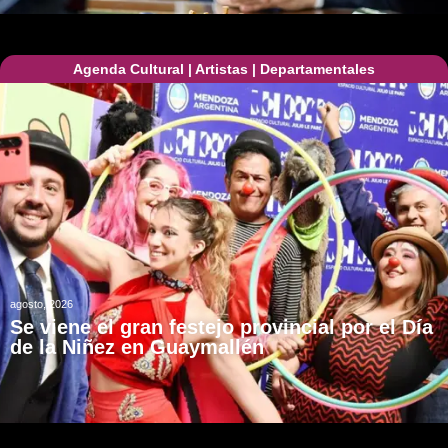
Agenda Cultural
|
Artistas
|
Departamentales
agosto, 2026
Se viene el gran festejo provincial por el Día
de la Niñez en Guaymallén