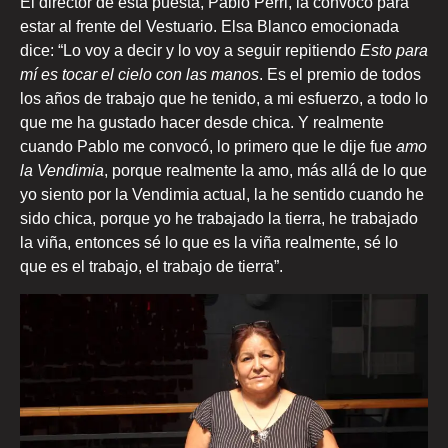
El director de esta puesta, Pablo Perri, la convocó para
estar al frente del Vestuario. Elsa Blanco emocionada
dice: “Lo voy a decir y lo voy a seguir repitiendo
Esto para
mí es tocar el cielo con las manos
. Es el premio de todos
los años de trabajo que he tenido, a mi esfuerzo, a todo lo
que me ha gustado hacer desde chica. Y realmente
cuando Pablo me convocó, lo primero que le dije fue
amo
la Vendimia
, porque realmente la amo, más allá de lo que
yo siento por la Vendimia actual, la he sentido cuando he
sido chica, porque yo he trabajado la tierra, he trabajado
la viña, entonces sé lo que es la viña realmente, sé lo
que es el trabajo, el trabajo de tierra”.