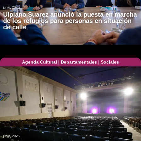
junio, 2026
Ulpiano Suarez anunció la puesta en marcha
de los refugios para personas en situación
de calle
Agenda Cultural
|
Departamentales
|
Sociales
junio, 2026