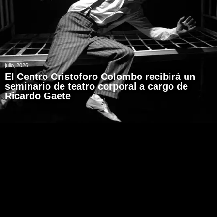
julio, 2026
El Centro Cristoforo Colombo recibirá un
seminario de teatro corporal a cargo de
Ricardo Gaete