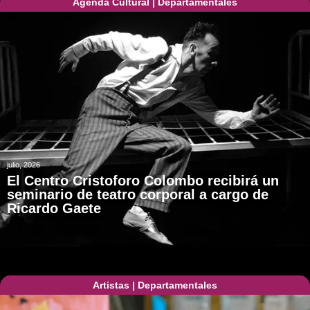
Agenda Cultural
|
Departamentales
julio, 2026
El Centro Cristoforo Colombo recibirá un
seminario de teatro corporal a cargo de
Ricardo Gaete
Artistas
|
Departamentales