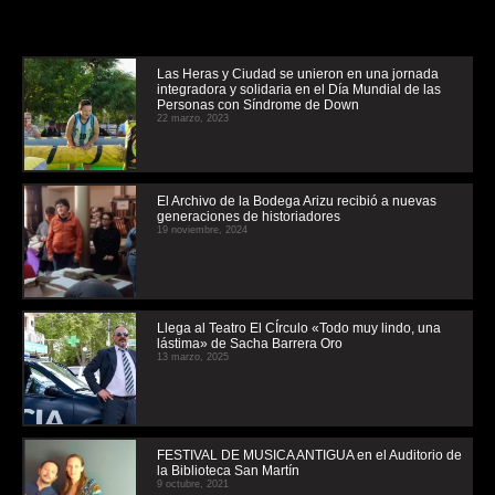
Las Heras y Ciudad se unieron en una jornada
integradora y solidaria en el Día Mundial de las
Personas con Síndrome de Down
22 marzo, 2023
El Archivo de la Bodega Arizu recibió a nuevas
generaciones de historiadores
19 noviembre, 2024
Llega al Teatro El CÍrculo «Todo muy lindo, una
lástima» de Sacha Barrera Oro
13 marzo, 2025
FESTIVAL DE MUSICA ANTIGUA en el Auditorio de
la Biblioteca San Martín
9 octubre, 2021