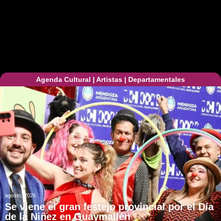
Agenda Cultural
|
Artistas
|
Departamentales
agosto, 2026
Se viene el gran festejo provincial por el Día
de la Niñez en Guaymallén