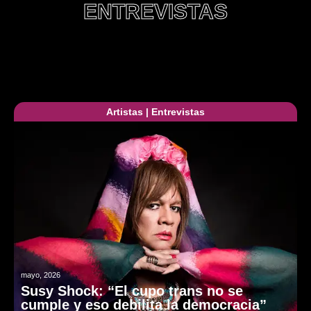
ENTREVISTAS
Artistas
|
Entrevistas
mayo, 2026
Susy Shock: “El cupo trans no se
cumple y eso debilita la democracia”