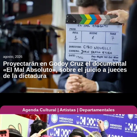
agosto, 2026
Proyectarán en Godoy Cruz el documental
«El Mal Absoluto», sobre el juicio a jueces
de la dictadura
Agenda Cultural
|
Artistas
|
Departamentales