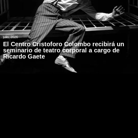
julio, 2026
El Centro Cristoforo Colombo recibirá un
seminario de teatro corporal a cargo de
Ricardo Gaete