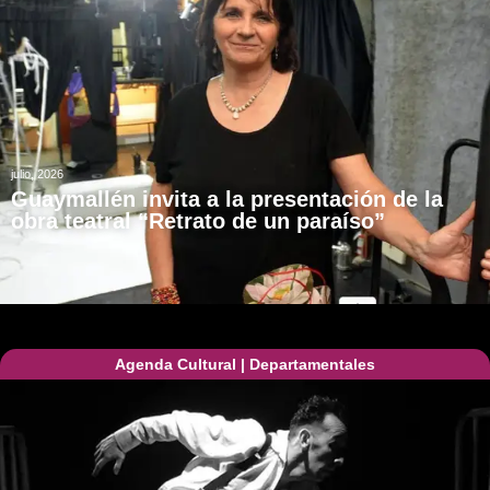
julio, 2026
Guaymallén invita a la presentación de la
obra teatral “Retrato de un paraíso”
Agenda Cultural
|
Departamentales