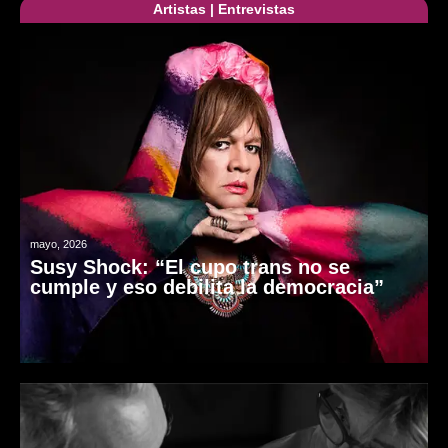
Artistas
|
Entrevistas
mayo, 2026
Susy Shock: “El cupo trans no se
cumple y eso debilita la democracia”