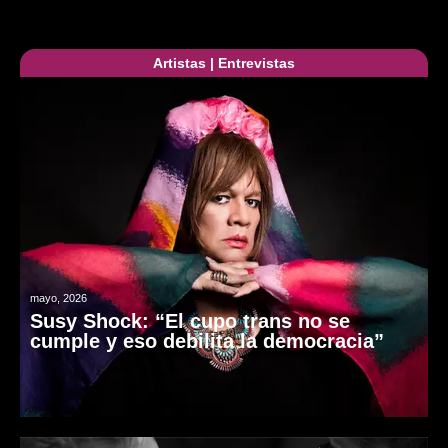
Artistas
|
Entrevistas
mayo, 2026
Susy Shock: “El cupo trans no se
cumple y eso debilita la democracia”