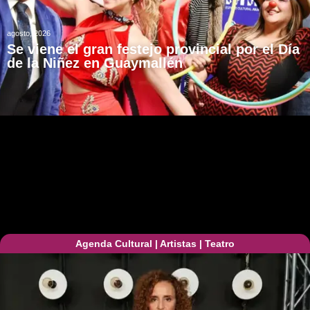
agosto, 2026
Se viene el gran festejo provincial por el Día
de la Niñez en Guaymallén
Agenda Cultural
|
Artistas
|
Teatro