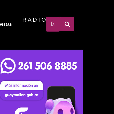
R A D I O
vistas