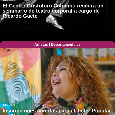
El Centro Cristoforo Colombo recibirá un
seminario de teatro corporal a cargo de
Ricardo Gaete
Artistas
|
Departamentales
julio, 2026
Inscripciones abiertas para el Taller Popular