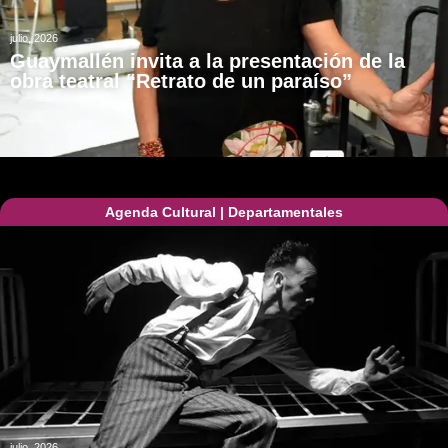
julio, 2026
Guaymallén invita a la presentación de la
obra teatral “Retrato de un paraíso”
Agenda Cultural
|
Departamentales
julio, 2026