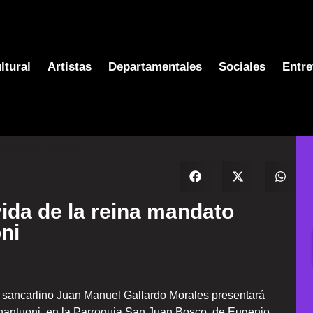
ltural
Artistas
Departamentales
Sociales
Entre
vida de la reina mandato
ni
tor sancarlino Juan Manuel Gallardo Morales presentará
antuoni, en la Parroquia San Juan Bosco, de Eugenio