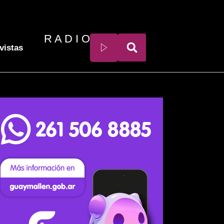
R A D I O
vistas