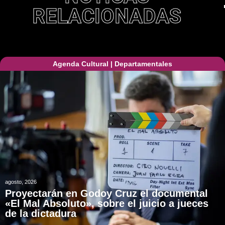
RELACIONADAS
Agenda Cultural
|
Departamentales
agosto, 2026
Proyectarán en Godoy Cruz el documental
«El Mal Absoluto», sobre el juicio a jueces
de la dictadura