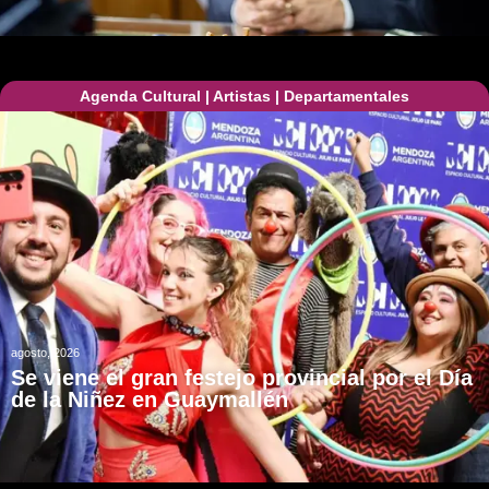
Agenda Cultural
|
Artistas
|
Departamentales
agosto, 2026
Se viene el gran festejo provincial por el Día
de la Niñez en Guaymallén