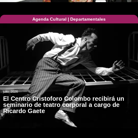
Agenda Cultural
|
Departamentales
julio, 2026
El Centro Cristoforo Colombo recibirá un
seminario de teatro corporal a cargo de
Ricardo Gaete