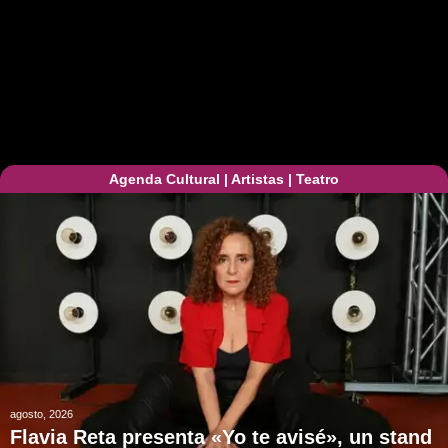
Agenda Cultural
|
Artistas
|
Teatro
agosto, 2026
Flavia Reta presenta «Yo te avisé», un stand