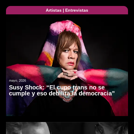
Artistas
|
Entrevistas
mayo, 2026
Susy Shock: “El cupo trans no se
cumple y eso debilita la democracia”