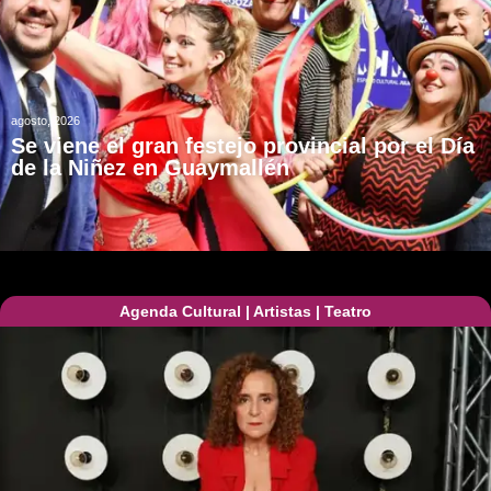
agosto, 2026
Se viene el gran festejo provincial por el Día
de la Niñez en Guaymallén
Agenda Cultural
|
Artistas
|
Teatro