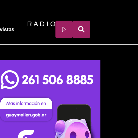
R A D I O
vistas