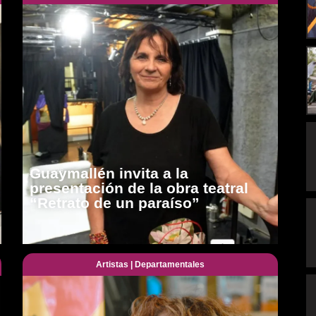
Guaymallén invita a la
julio, 2026
presentación de la obra teatral
“Retrato de un paraíso”
Artistas
|
Departamentales