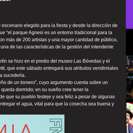
l escenario elegido para la fiesta y desde la dirección de
ue “el parque Agnesi es un entorno tradicional para la
con más de 200 artistas y una mayor cantidad de público,
na de las características de la gestión del intendente
rtín se hizo en el predio del museo Las Bóvedas y el
tti, que este sábado entregará sus atributos vendimiales
 a sucederla.
ueño de un tomero”, cuyo argumento cuenta sobre un
e queda dormido; en su sueño cree tener la
e que su pueblo festeje y sea feliz a pesar de algunas
entregar el agua, vital para que la cosecha sea buena y