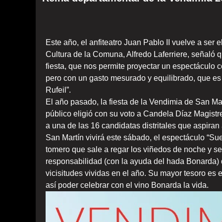
Este año, el anfiteatro Juan Pablo II vuelve a ser e
Cultura de la Comuna, Alfredo Laferriere, señaló q
fiesta, que nos permite proyectar un espectáculo 
pero con un gasto mesurado y equilibrado, que es u
Rufeil”.
El año pasado, la fiesta de la Vendimia de San Ma
público eligió con su voto a Candela Díaz Magistre
a una de las 16 candidatas distritales que aspiran
San Martín vivirá este sábado, el espectáculo “S
tomero que sale a regar los viñedos de noche y s
responsabilidad (con la ayuda del hada Bonarda) d
vicisitudes vividas en el año. Su mayor tesoro es 
así poder celebrar con el vino Bonarda la vida.