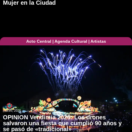
Mujer en la Ciudad
Acto Central
|
Agenda Cultural
|
Artistas
marzo, 2026
OPINION Vendimia 2026: Los drones
salvaron una fiesta que cumplió 90 años y
se pasó de «tradicional»