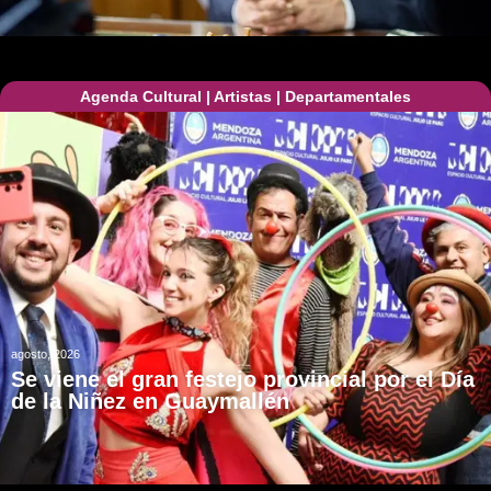
Agenda Cultural
|
Artistas
|
Departamentales
agosto, 2026
Se viene el gran festejo provincial por el Día
de la Niñez en Guaymallén