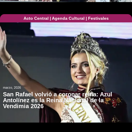
Acto Central
|
Agenda Cultural
|
Festivales
marzo, 2026
San Rafael volvió a coronar reina: Azul
Antolínez es la Reina Nacional de la
Vendimia 2026