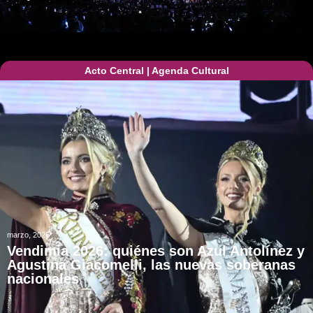
Acto Central
|
Agenda Cultural
marzo, 2026
Vendimia 2026: quiénes son Azul Antolínez y
Agustina Giacomelli, las nuevas soberanas
nacionales