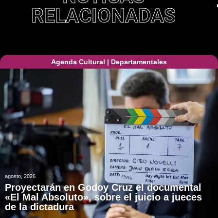
RELACIONADAS
Agenda Cultural
|
Departamentales
agosto, 2026
Proyectarán en Godoy Cruz el documental
«El Mal Absoluto», sobre el juicio a jueces
de la dictadura