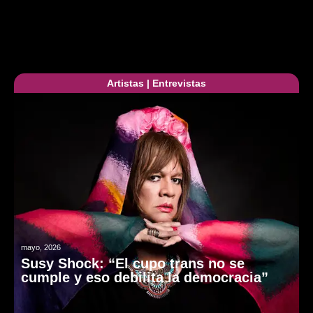
Artistas
|
Entrevistas
mayo, 2026
Susy Shock: “El cupo trans no se
cumple y eso debilita la democracia”