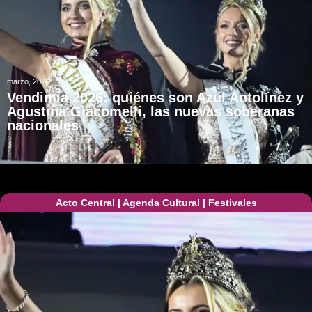
marzo, 2026
Vendimia 2026: quiénes son Azul Antolínez y
Agustina Giacomelli, las nuevas soberanas
nacionales
Acto Central
|
Agenda Cultural
|
Festivales