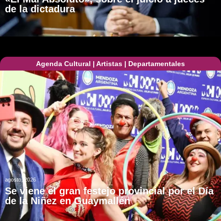
de la dictadura
Agenda Cultural
|
Artistas
|
Departamentales
agosto, 2026
Se viene el gran festejo provincial por el Día
de la Niñez en Guaymallén