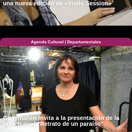
una nueva edición de «Vinilo Session»
Agenda Cultural
|
Departamentales
julio, 2026
Guaymallén invita a la presentación de la
obra teatral “Retrato de un paraíso”