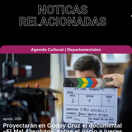
NOTICAS
RELACIONADAS
Agenda Cultural
|
Departamentales
agosto, 2026
Proyectarán en Godoy Cruz el documental
«El Mal Absoluto», sobre el juicio a jueces