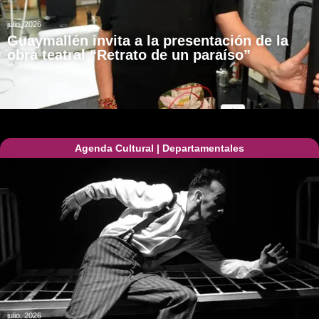
julio, 2026
Guaymallén invita a la presentación de la
obra teatral “Retrato de un paraíso”
Agenda Cultural
|
Departamentales
julio, 2026