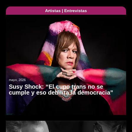
Artistas
|
Entrevistas
mayo, 2026
Susy Shock: “El cupo trans no se
cumple y eso debilita la democracia”