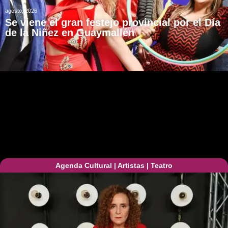
agosto, 2026
Se viene el gran festejo provincial por el Día
de la Niñez en Guaymallén
Agenda Cultural
|
Artistas
|
Teatro